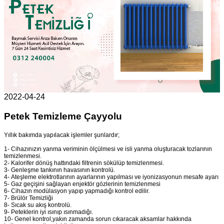
2022-04-24
Petek Temizleme Çayyolu
Yıllık bakımda yapılacak işlemler şunlardır;
1- Cihazınızın yanma veriminin ölçülmesi ve isli yanma oluşturacak tozlarının
temizlenmesi.
2- Kalorifer dönüş hattındaki filtrenin sökülüp temizlenmesi.
3- Genleşme tankının havasının kontrolü.
4- Ateşleme elektrotlarının ayarlarının yapılması ve iyonizasyonun mesafe ayarı
5- Gaz geçişini sağlayan enjektör gözlerinin temizlenmesi
6- Cihazın modülasyon yapıp yapmadığı kontrol edilir.
7- Brülör Temizliği
8- Sıcak su akış kontrolü.
9- Peteklerin iyi ısınıp ısınmadığı.
10- Genel kontrol,yakın zamanda sorun cıkaracak aksamlar hakkında