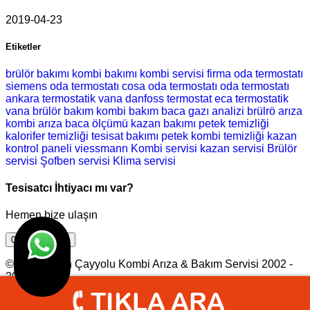
2019-04-23
Etiketler
brülör bakımı
kombi bakımı
kombi servisi
firma
oda termostatı
siemens oda termostatı
cosa oda termostatı
oda termostatı
ankara
termostatik vana
danfoss termostat
eca termostatik
vana
brülör bakım
kombi bakım
baca gazı analizi
brülrö arıza
kombi arıza
baca ölçümü
kazan bakımı
petek temizliği
kalorifer temizliği
tesisat bakımı
petek
kombi temizliği
kazan
kontrol paneli
viessmann
Kombi servisi
kazan servisi
Brülör
servisi
Şofben servisi
Klima servisi
Tesisatcı İhtiyacı mı var?
Hemen bize ulaşın
0544 543 5831
© Viessmann Çayyolu Kombi Arıza & Bakım Servisi 2002 -
2023
Tasarım |
Ankara Hosting