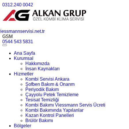
0312.240 0042
essmannservisi.net.tr
GSM
0544 543 5831
Ana Sayfa
Kurumsal
Hakkımızda
İnsan Kaynakları
Hizmetler
Kombi Servisi Ankara
Şofben Bakım & Onarım
Periyodik Bakım
Çayyolu Petek Temizleme
Tesisat Temizliği
Kombi Bakımı Viessmann Servis Ücreti
Kombi Bakımında Yapılanlar
Kazan Kontrol Panelleri
Brülör Bakımı
Bölgeler