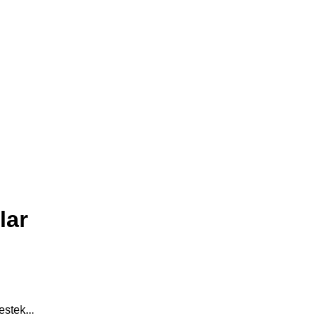
lar
stek...