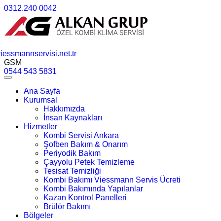
0312.240 0042
essmannservisi.net.tr
GSM
0544 543 5831
Ana Sayfa
Kurumsal
Hakkımızda
İnsan Kaynakları
Hizmetler
Kombi Servisi Ankara
Şofben Bakım & Onarım
Periyodik Bakım
Çayyolu Petek Temizleme
Tesisat Temizliği
Kombi Bakımı Viessmann Servis Ücreti
Kombi Bakımında Yapılanlar
Kazan Kontrol Panelleri
Brülör Bakımı
Bölgeler